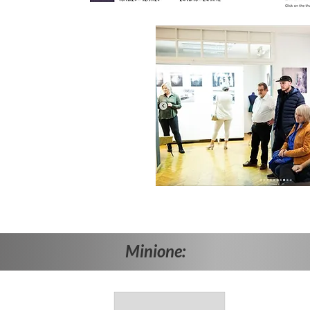
W trakcie:
Minione: